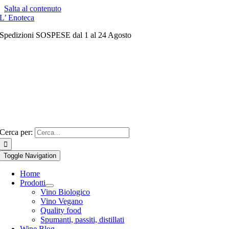
Salta al contenuto
L’ Enoteca
Spedizioni SOSPESE dal 1 al 24 Agosto
Cerca per:
Toggle Navigation
Home
Prodotti
Vino Biologico
Vino Vegano
Quality food
Spumanti, passiti, distillati
Wine Blog