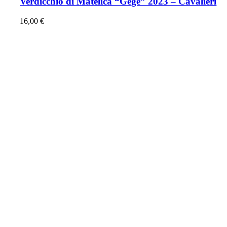
Verdicchio di Matelica “Gegè” 2023 – Cavalieri
16,00
€