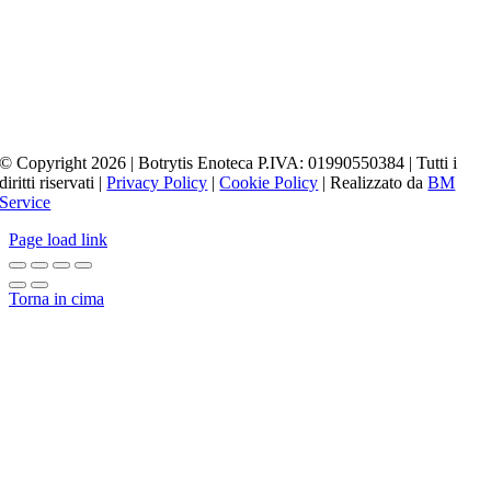
© Copyright 2026 | Botrytis Enoteca P.IVA: 01990550384 | Tutti i
diritti riservati |
Privacy Policy
|
Cookie Policy
| Realizzato da
BM
Service
Page load link
Torna in cima