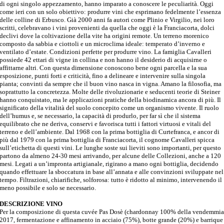
di ogni singolo appezzamento, hanno imparato a conoscere le peculiarità. Oggi
come ieri con un solo obiettivo: produrre vini che esprimano fedelmente l’essenza
delle colline di Erbusco. Già 2000 anni fa autori come Plinio e Virgilio, nei loro
scritti, celebravano i vini provenienti da quella che oggi è la Franciacorta, dolci
declivi dove la coltivazione della vite ha origini remote. Un terreno morenico
composto da sabbia e ciottoli e un microclima ideale: temperato d’inverno e
ventilato d’estate. Condizioni perfette per produrre vino. La famiglia Cavalleri
possiede 42 ettari di vigne in collina e non hanno il desiderio di acquisirne o
affittarne altri. Con questa dimensione conoscono bene ogni parcella e la sua
esposizione, punti forti e criticità, fino a delineare e intervenire sulla singola
pianta; convinti da sempre che il buon vino nasca in vigna. Amano la filosofia, ma
soprattutto la concretezza. Molte delle rivoluzionarie e seducenti teorie di Steiner
hanno conquistato, ma le applicazioni pratiche della biodinamica ancora di più. Il
significato della vitalità del suolo concepito come un organismo vivente. Il ruolo
dell’humus e, se necessario, la capacità di produrlo, per far sì che il sistema
equilibrato che ne deriva, conservi e favorisca tutti i fattori virtuosi e vitali del
terreno e dell’ambiente. Dal 1968 con la prima bottiglia di Curtefranca, e ancor di
più dal 1979 con la prima bottiglia di Franciacorta, il cognome Cavalleri spicca
sull’etichetta di questi vini. Le lunghe soste sui lieviti sono importanti, per questo
partono da almeno 24-30 mesi arrivando, per alcune delle Collezioni, anche a 120
mesi. Legati a un’impronta artigianale, rigirano a mano ogni bottiglia, decidendo
quando effettuare la sboccatura in base all’annata e alle convinzioni sviluppate nel
tempo. Filtrazioni, chiarifiche, solforosa: tutto è ridotto al minimo, intervenendo il
meno possibile e solo se necessario.
DESCRIZIONE VINO
Per la composizione di questa cuvée Pas Dosè (chardonnay 100% della vendemmi
2017, fermentazione e affinamento in acciaio (75%), botte grande (20%) e barrique