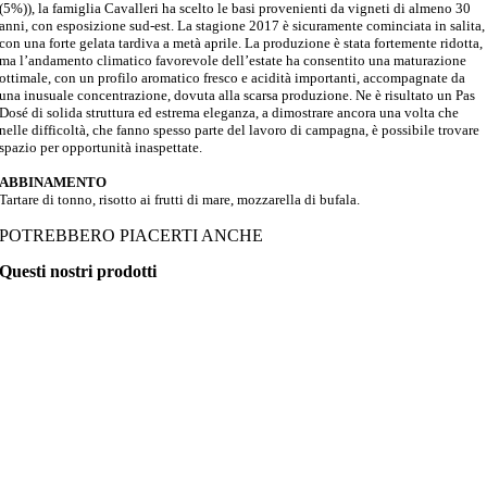
(5%)), la famiglia Cavalleri ha scelto le basi provenienti da vigneti di almeno 30
anni, con esposizione sud-est. La stagione 2017 è sicuramente cominciata in salita,
con una forte gelata tardiva a metà aprile. La produzione è stata fortemente ridotta,
ma l’andamento climatico favorevole dell’estate ha consentito una maturazione
ottimale, con un profilo aromatico fresco e acidità importanti, accompagnate da
una inusuale concentrazione, dovuta alla scarsa produzione. Ne è risultato un Pas
Dosé di solida struttura ed estrema eleganza, a dimostrare ancora una volta che
nelle difficoltà, che fanno spesso parte del lavoro di campagna, è possibile trovare
spazio per opportunità inaspettate.
ABBINAMENTO
Tartare di tonno, risotto ai frutti di mare, mozzarella di bufala.
POTREBBERO PIACERTI ANCHE
Questi nostri prodotti