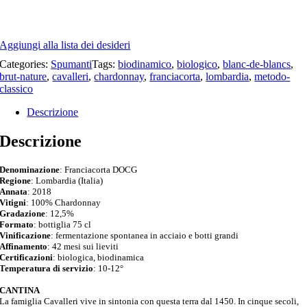
Aggiungi alla lista dei desideri
Categories:
Spumanti
Tags:
biodinamico
,
biologico
,
blanc-de-blancs
,
brut-nature
,
cavalleri
,
chardonnay
,
franciacorta
,
lombardia
,
metodo-
classico
Descrizione
Descrizione
Denominazione
: Franciacorta DOCG
Regione
: Lombardia (Italia)
Annata
: 2018
Vitigni
: 100% Chardonnay
Gradazione
: 12,5%
Formato
: bottiglia 75 cl
Vinificazione
: fermentazione spontanea in acciaio e botti grandi
Affinamento
: 42 mesi sui lieviti
Certificazioni
: biologica, biodinamica
Temperatura di servizio
: 10-12°
CANTINA
La famiglia Cavalleri vive in sintonia con questa terra dal 1450. In cinque secoli,