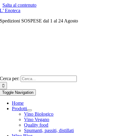
Salta al contenuto
L’ Enoteca
Spedizioni SOSPESE dal 1 al 24 Agosto
Cerca per:
Toggle Navigation
Home
Prodotti
Vino Biologico
Vino Vegano
Quality food
Spumanti, passiti, distillati
Wine Blog