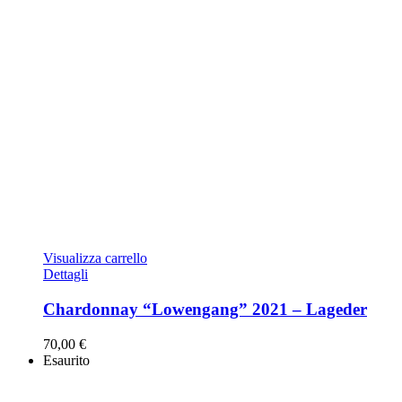
Visualizza carrello
Dettagli
Chardonnay “Lowengang” 2021 – Lageder
70,00
€
Esaurito